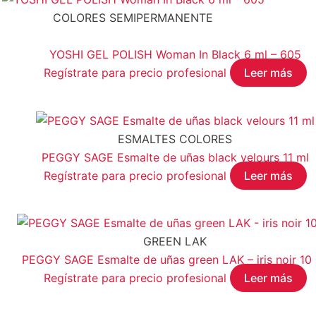
C
JANSSEN COSMETICS
(0)
COLORES SEMIPERMANENTE
KRYOLAN
(0)
YOSHI GEL POLISH Woman In Black 6 ml – 605
MAXYMOVA
(0)
Regístrate para precio profesional
Leer más
NOYLES
(0)
PEGGY SAGE
(4)
STALEKS
(0)
ESMALTES COLORES
YOSHI
(1)
PEGGY SAGE Esmalte de uñas black velours 11 ml
Regístrate para precio profesional
Leer más
Categorías del producto
GREEN LAK
PEGGY SAGE Esmalte de uñas green LAK – iris noir 10
Regístrate para precio profesional
Leer más