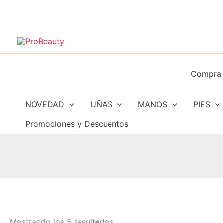
Ir
al
contenido
Compra 
NOVEDAD
UÑAS
MANOS
PIES
Promociones y Descuentos
Mostrando los 5 resultados