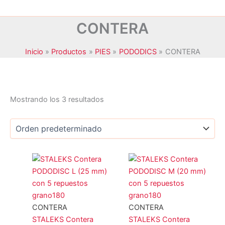
CONTERA
Inicio
Productos
PIES
PODODICS
CONTERA
Mostrando los 3 resultados
JANSSEN COSMETICS
(0)
KRYOLAN
(0)
MAXYMOVA
(0)
NOYLES
(0)
PEGGY SAGE
(0)
CONTERA
CONTERA
STALEKS
(3)
STALEKS Contera
STALEKS Contera