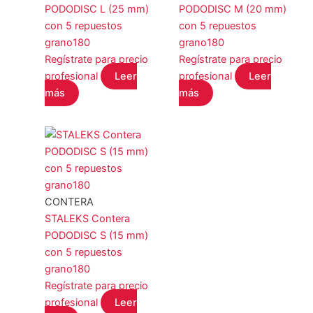
PODODISC L (25 mm)
PODODISC M (20 mm)
YOSHI
(0)
con 5 repuestos
con 5 repuestos
COLOR del producto
grano180
grano180
Regístrate para precio
Regístrate para precio
profesional
Leer
profesional
Leer
más
más
EFECTO del producto
CONTERA
Filtro
STALEKS Contera
PODODISC S (15 mm)
con 5 repuestos
grano180
Regístrate para precio
profesional
Leer