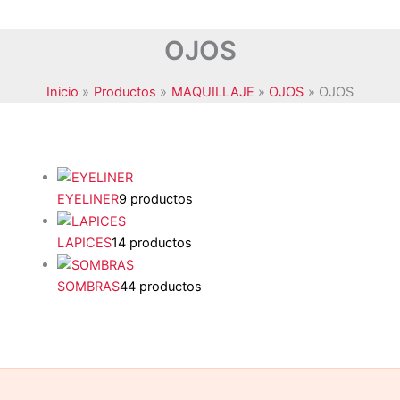
OJOS
Inicio
Productos
MAQUILLAJE
OJOS
OJOS
EYELINER
9 productos
JANSSEN COSMETICS
(0)
LAPICES
14 productos
KRYOLAN
(1)
SOMBRAS
44 productos
MAXYMOVA
(0)
NOYLES
(0)
PEGGY SAGE
(66)
STALEKS
(0)