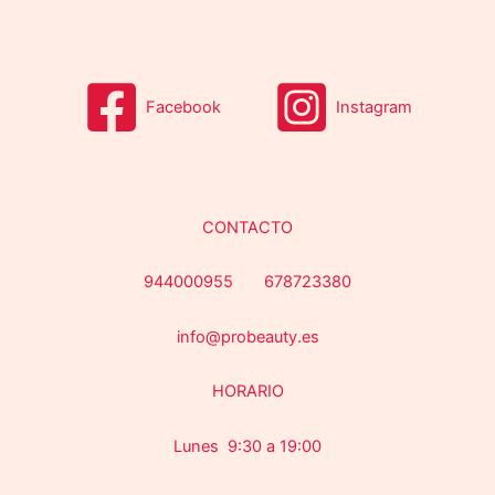
YOSHI
(0)
COLOR del producto
Facebook
Instagram
EFECTO del producto
CONTACTO
Categorías del producto
944000955 678723380
info@probeauty.es
HORARIO
Filtro
Lunes 9:30 a 19:00