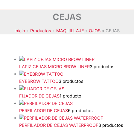
CEJAS
Inicio
Productos
MAQUILLAJE
OJOS
CEJAS
LAPIZ CEJAS MICRO BROW LINER
3 productos
JANSSEN COSMETICS
(0)
EYEBROW TATTOO
3 productos
KRYOLAN
(0)
FIJADOR DE CEJAS
1 producto
MAXYMOVA
(0)
NOYLES
(0)
PERFILADOR DE CEJAS
6 productos
PEGGY SAGE
(16)
PERFILADOR DE CEJAS WATERPROOF
3 productos
STALEKS
(0)