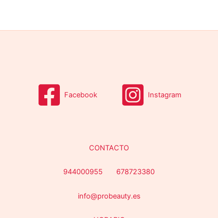
YOSHI
(0)
COLOR del producto
EFECTO del producto
Facebook
Instagram
Categorías del producto
CONTACTO
944000955 678723380
Filtro
info@probeauty.es