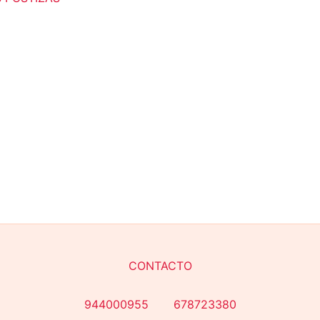
C
JANSSEN COSMETICS
(0)
KRYOLAN
(0)
MAXYMOVA
(0)
NOYLES
(0)
PEGGY SAGE
(39)
STALEKS
(0)
YOSHI
(0)
Categorías del producto
CONTACTO
944000955 678723380