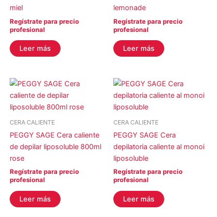
YOSHI
(0)
miel
lemonade
Regístrate para precio
Regístrate para precio
COLOR del producto
profesional
profesional
Leer más
Leer más
EFECTO del producto
CERA CALIENTE
CERA CALIENTE
PEGGY SAGE Cera caliente
PEGGY SAGE Cera
Filtro
de depilar liposoluble 800ml
depilatoria caliente al monoi
rose
liposoluble
Regístrate para precio
Regístrate para precio
profesional
profesional
Leer más
Leer más