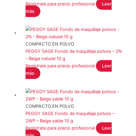
STALEKS
(0)
Regístrate para precio profesional
Leer
más
YOSHI
(0)
COLOR del producto
COMPACTO EN POLVO
PEGGY SAGE Fondo de maquillaje polvos – 2N
EFECTO del producto
– Beige naturel 10 g
Regístrate para precio profesional
Leer
más
Filtro
COMPACTO EN POLVO
PEGGY SAGE Fondo de maquillaje polvos –
2WP – Beige sable 10 g
Regístrate para precio profesional
Leer
más