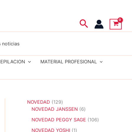
Buscar
 noticias
EPILACION
MATERIAL PROFESIONAL
1
NOVEDAD
129
2
6
NOVEDAD JANSSEN
6
9
p
1
NOVEDAD PEGGY SAGE
106
p
r
0
r
1
o
NOVEDAD YOSHI
1