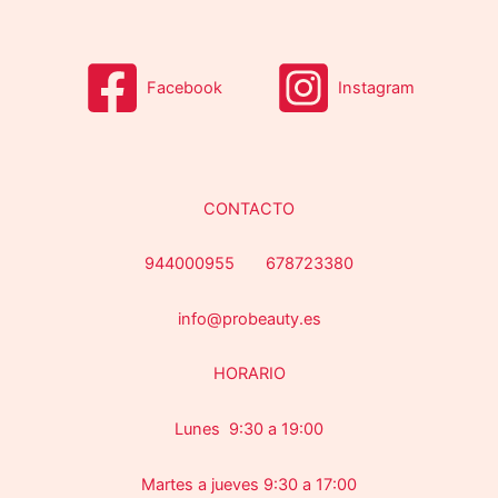
o
s
s
Facebook
Instagram
CONTACTO
944000955 678723380
info@probeauty.es
HORARIO
Lunes 9:30 a 19:00
Martes a jueves 9:30 a 17:00