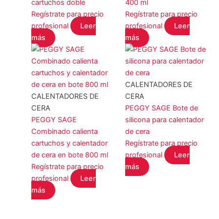
cartuchos doble
400 ml
Regístrate para precio
Regístrate para precio
profesional
Leer
profesional
Leer
más
más
CALENTADORES DE
CALENTADORES DE
CERA
CERA
PEGGY SAGE Bote de
PEGGY SAGE
silicona para calentador
Combinado calienta
de cera
cartuchos y calentador
Regístrate para precio
de cera en bote 800 ml
profesional
Leer
Regístrate para precio
más
profesional
Leer
más