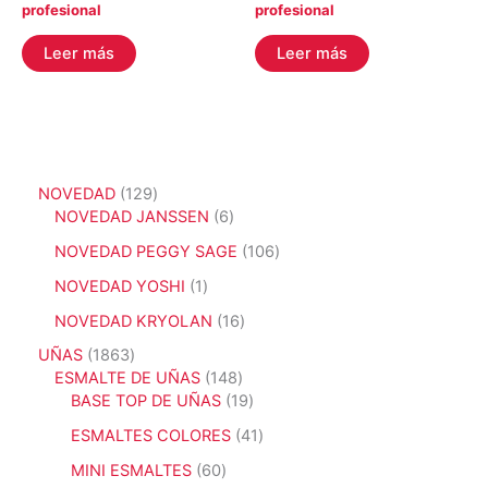
profesional
profesional
Leer más
Leer más
1
NOVEDAD
129
2
6
NOVEDAD JANSSEN
6
9
p
1
NOVEDAD PEGGY SAGE
106
p
r
0
r
o
1
NOVEDAD YOSHI
1
6
o
d
p
p
1
NOVEDAD KRYOLAN
16
d
u
r
r
6
u
c
o
1
UÑAS
1863
o
p
c
t
d
8
1
ESMALTE DE UÑAS
148
d
r
t
o
u
6
4
1
BASE TOP DE UÑAS
19
u
o
o
s
c
3
8
9
c
d
4
ESMALTES COLORES
41
s
t
p
p
p
t
u
1
o
r
r
r
6
MINI ESMALTES
60
o
c
p