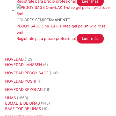
Regístrate para precio profesional
Leer más
COLORES SEMIPERMANENTE
PEGGY SAGE One-LAK 1-step gel polish wild rose
5ml
Regístrate para precio profesional
Leer más
1
NOVEDAD
129
2
6
NOVEDAD JANSSEN
6
9
p
1
NOVEDAD PEGGY SAGE
106
p
r
0
r
o
1
NOVEDAD YOSHI
1
6
o
d
p
p
1
NOVEDAD KRYOLAN
16
d
u
r
r
6
u
c
o
1
UÑAS
1863
o
p
c
t
d
8
1
ESMALTE DE UÑAS
148
d
r
t
o
u
6
1
4
BASE TOP DE UÑAS
19
u
o
o
s
c
3
9
8