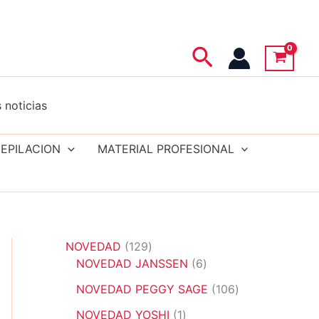
Buscar
 noticias
EPILACION
MATERIAL PROFESIONAL
1
NOVEDAD
129
2
6
NOVEDAD JANSSEN
6
9
p
1
NOVEDAD PEGGY SAGE
106
p
r
0
r
1
o
NOVEDAD YOSHI
1