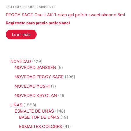
COLORES SEMIPERMANENTE
PEGGY SAGE One-LAK 1-step gel polish sweet almond 5ml
Regístrate para precio profesional
Leer más
1
NOVEDAD
129
2
6
NOVEDAD JANSSEN
6
9
p
1
NOVEDAD PEGGY SAGE
106
p
r
0
r
o
1
NOVEDAD YOSHI
1
6
o
d
p
p
1
NOVEDAD KRYOLAN
16
d
u
r
r
6
u
c
o
1
UÑAS
1863
o
p
c
t
d
8
1
ESMALTE DE UÑAS
148
d
r
t
o
u
6
4
1
BASE TOP DE UÑAS
19
u
o
o
s
c
3
8
9
c
d
4
ESMALTES COLORES
41
s
t
p
p
p