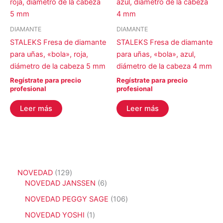
DIAMANTE
DIAMANTE
STALEKS Fresa de diamante
STALEKS Fresa de diamante
para uñas, «bola», roja,
para uñas, «bola», azul,
diámetro de la cabeza 5 mm
diámetro de la cabeza 4 mm
Regístrate para precio
Regístrate para precio
profesional
profesional
Leer más
Leer más
1
NOVEDAD
129
2
6
NOVEDAD JANSSEN
6
9
p
1
NOVEDAD PEGGY SAGE
106
p
r
0
r
o
1
NOVEDAD YOSHI
1
6