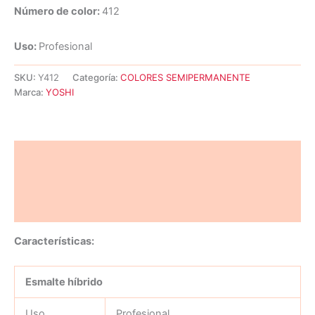
Número de color:
412
Uso:
Profesional
SKU:
Y412
Categoría:
COLORES SEMIPERMANENTE
Marca:
YOSHI
Descripción
Información adicional
Valoraciones (0)
Características:
Esmalte híbrido
Uso
Profesional