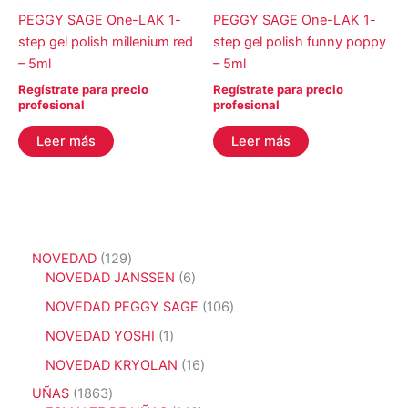
PEGGY SAGE One-LAK 1-
PEGGY SAGE One-LAK 1-
step gel polish millenium red
step gel polish funny poppy
– 5ml
– 5ml
Regístrate para precio
Regístrate para precio
profesional
profesional
Leer más
Leer más
1
NOVEDAD
129
2
6
NOVEDAD JANSSEN
6
9
p
1
NOVEDAD PEGGY SAGE
106
p
r
0
r
o
1
NOVEDAD YOSHI
1
6
o
d
p
p
1
NOVEDAD KRYOLAN
16
d
u
r
r
6
u
c
o
1
UÑAS
1863
o
p