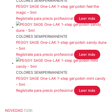
COLORES SEMIPERMANENTE
PEGGY SAGE One-LAK 1-step gel polish feel the
magic – 5ml
Regístrate para precio profesional
Leer más
COLORES SEMIPERMANENTE
PEGGY SAGE One-LAK 1-step gel polish sandy dune
– 5ml
Regístrate para precio profesional
Leer más
COLORES SEMIPERMANENTE
PEGGY SAGE One-LAK 1-step gel polish mint candy
– 5ml
Regístrate para precio profesional
Leer más
1
NOVEDAD
129