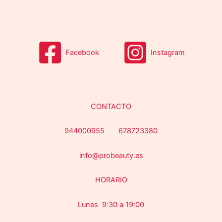
s
Facebook
Instagram
CONTACTO
944000955 678723380
info@probeauty.es
HORARIO
Lunes 9:30 a 19:00