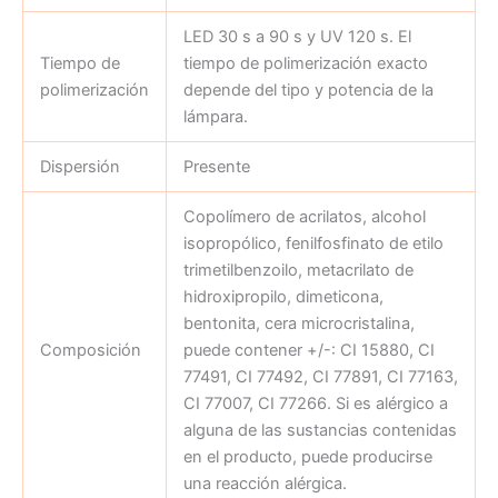
LED 30 s a 90 s y UV 120 s. El
Tiempo de
tiempo de polimerización exacto
polimerización
depende del tipo y potencia de la
lámpara.
Dispersión
Presente
Copolímero de acrilatos, alcohol
isopropólico, fenilfosfinato de etilo
trimetilbenzoilo, metacrilato de
hidroxipropilo, dimeticona,
bentonita, cera microcristalina,
Composición
puede contener +/-: CI 15880, CI
77491, CI 77492, CI 77891, CI 77163,
CI 77007, CI 77266. Si es alérgico a
alguna de las sustancias contenidas
en el producto, puede producirse
una reacción alérgica.