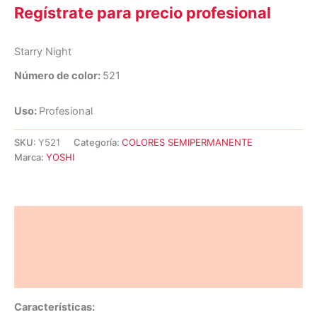
Regístrate para precio profesional
Starry Night
Número de color:
521
Uso:
Profesional
SKU:
Y521
Categoría:
COLORES SEMIPERMANENTE
Marca:
YOSHI
Descripción
Información adicional
Valoraciones (0)
Características: