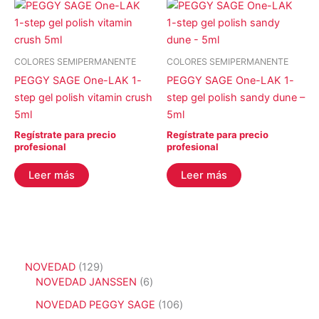
COLORES SEMIPERMANENTE
COLORES SEMIPERMANENTE
PEGGY SAGE One-LAK 1-
PEGGY SAGE One-LAK 1-
step gel polish vitamin crush
step gel polish sandy dune –
5ml
5ml
Regístrate para precio
Regístrate para precio
profesional
profesional
Leer más
Leer más
1
NOVEDAD
129
2
6
NOVEDAD JANSSEN
6
9
p
1
NOVEDAD PEGGY SAGE
106
p
r
0