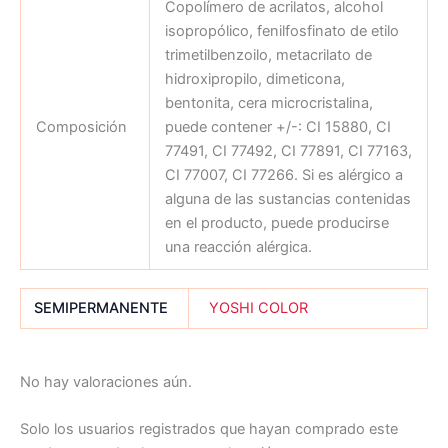
Copolímero de acrilatos, alcohol
isopropólico, fenilfosfinato de etilo
trimetilbenzoilo, metacrilato de
hidroxipropilo, dimeticona,
bentonita, cera microcristalina,
Composición
puede contener +/-: CI 15880, CI
77491, CI 77492, CI 77891, CI 77163,
CI 77007, CI 77266. Si es alérgico a
alguna de las sustancias contenidas
en el producto, puede producirse
una reacción alérgica.
SEMIPERMANENTE
YOSHI COLOR
No hay valoraciones aún.
Solo los usuarios registrados que hayan comprado este