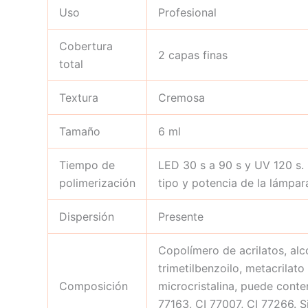
Uso
Profesional
Cobertura
2 capas finas
total
Textura
Cremosa
Tamaño
6 ml
Tiempo de
LED 30 s a 90 s y UV 120 s.
polimerización
tipo y potencia de la lámpar
Dispersión
Presente
Copolímero de acrilatos, alco
trimetilbenzoilo, metacrilato
Composición
microcristalina, puede conten
77163, CI 77007, CI 77266. S