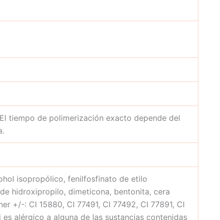
 El tiempo de polimerización exacto depende del
a.
hol isopropólico, fenilfosfinato de etilo
 de hidroxipropilo, dimeticona, bentonita, cera
er +/-: CI 15880, CI 77491, CI 77492, CI 77891, CI
i es alérgico a alguna de las sustancias contenidas