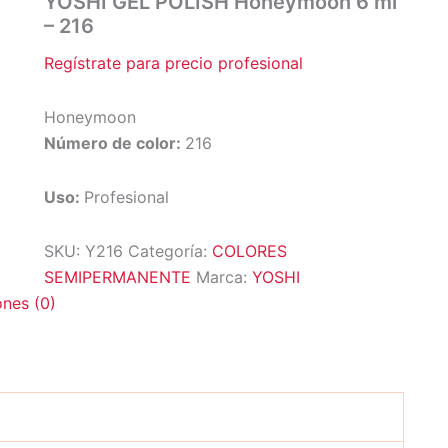
YOSHI GEL POLISH Honeymoon 6 ml
– 216
Regístrate para precio profesional
Honeymoon
Número de color:
216
Uso:
Profesional
SKU:
Y216
Categoría:
COLORES
SEMIPERMANENTE
Marca:
YOSHI
ones (0)