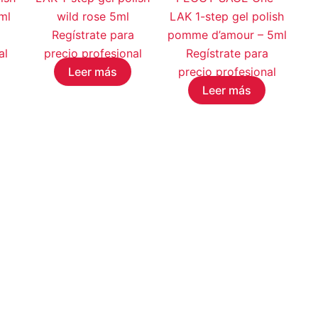
ml
wild rose 5ml
LAK 1-step gel polish
Regístrate para
pomme d’amour – 5ml
al
precio profesional
Regístrate para
Leer más
precio profesional
Leer más