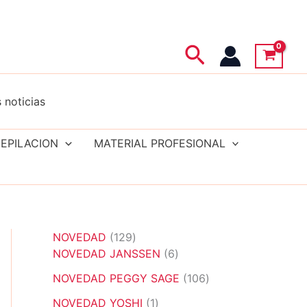
Buscar
 noticias
EPILACION
MATERIAL PROFESIONAL
1
NOVEDAD
129
2
6
NOVEDAD JANSSEN
6
9
p
1
NOVEDAD PEGGY SAGE
106
p
r
0
r
1
o
NOVEDAD YOSHI
1