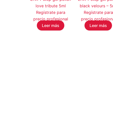
love tribute 5ml
black velours – 5
Regístrate para
Regístrate para
precio profesional
precio profesion
Leer más
Leer más