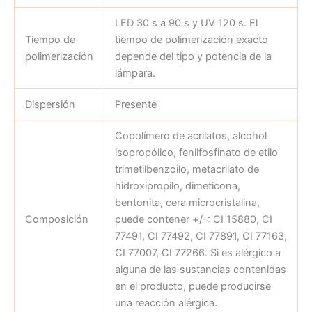
LED 30 s a 90 s y UV 120 s. El
Tiempo de
tiempo de polimerización exacto
polimerización
depende del tipo y potencia de la
lámpara.
Dispersión
Presente
Copolímero de acrilatos, alcohol
isopropólico, fenilfosfinato de etilo
trimetilbenzoilo, metacrilato de
hidroxipropilo, dimeticona,
bentonita, cera microcristalina,
Composición
puede contener +/-: CI 15880, CI
77491, CI 77492, CI 77891, CI 77163,
CI 77007, CI 77266. Si es alérgico a
alguna de las sustancias contenidas
en el producto, puede producirse
una reacción alérgica.