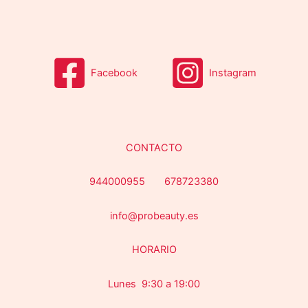
s
Facebook
Instagram
CONTACTO
944000955 678723380
info@probeauty.es
HORARIO
Lunes 9:30 a 19:00