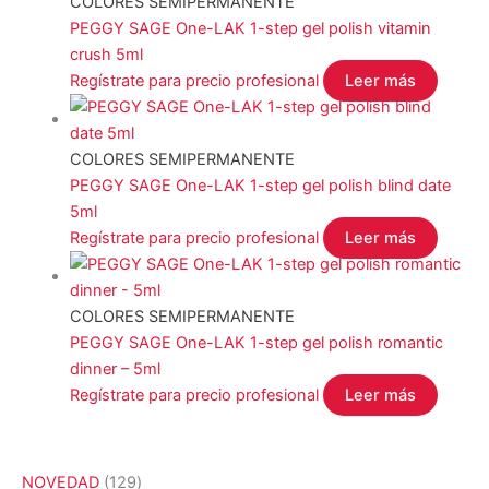
COLORES SEMIPERMANENTE
PEGGY SAGE One-LAK 1-step gel polish vitamin
crush 5ml
Regístrate para precio profesional
Leer más
COLORES SEMIPERMANENTE
PEGGY SAGE One-LAK 1-step gel polish blind date
5ml
Regístrate para precio profesional
Leer más
COLORES SEMIPERMANENTE
PEGGY SAGE One-LAK 1-step gel polish romantic
dinner – 5ml
Regístrate para precio profesional
Leer más
1
NOVEDAD
129