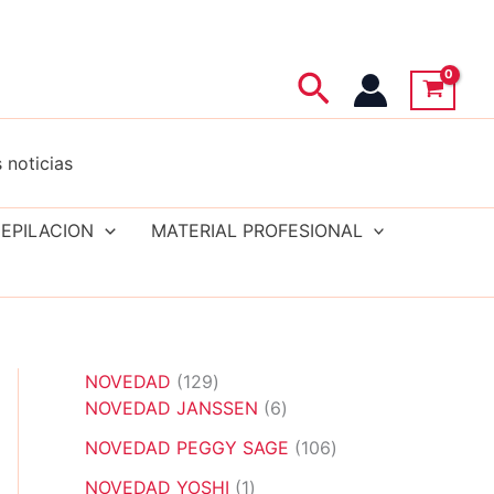
Buscar
 noticias
EPILACION
MATERIAL PROFESIONAL
1
NOVEDAD
129
2
6
NOVEDAD JANSSEN
6
9
p
1
NOVEDAD PEGGY SAGE
106
p
r
0
r
1
o
NOVEDAD YOSHI
1