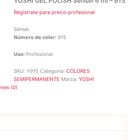
YOSHI GEL POLISH Sensei 6 ml – 915
Regístrate para precio profesional
Sensei
Número de color:
915
Uso:
Profesional
SKU:
Y915
Categoría:
COLORES
SEMIPERMANENTE
Marca:
YOSHI
ones (0)