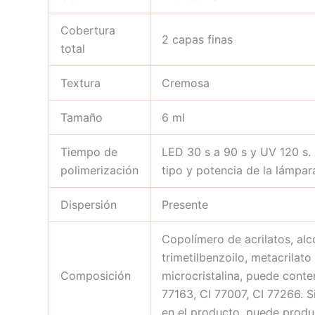
Cobertura
2 capas finas
total
Textura
Cremosa
Tamaño
6 ml
Tiempo de
LED 30 s a 90 s y UV 120 s.
polimerización
tipo y potencia de la lámpar
Dispersión
Presente
Copolímero de acrilatos, alco
trimetilbenzoilo, metacrilato
Composición
microcristalina, puede conten
77163, CI 77007, CI 77266. S
en el producto, puede produc