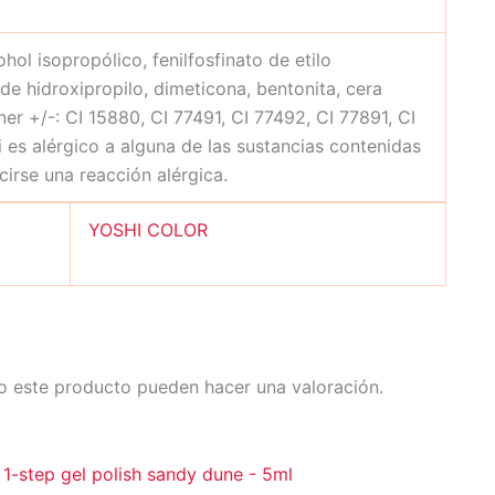
hol isopropólico, fenilfosfinato de etilo
 de hidroxipropilo, dimeticona, bentonita, cera
er +/-: CI 15880, CI 77491, CI 77492, CI 77891, CI
i es alérgico a alguna de las sustancias contenidas
irse una reacción alérgica.
YOSHI COLOR
o este producto pueden hacer una valoración.