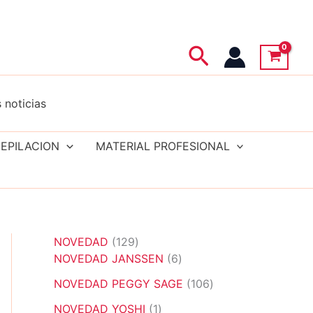
Buscar
 noticias
EPILACION
MATERIAL PROFESIONAL
1
NOVEDAD
129
2
6
NOVEDAD JANSSEN
6
9
p
1
NOVEDAD PEGGY SAGE
106
p
r
0
r
1
o
NOVEDAD YOSHI
1