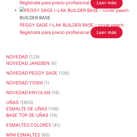
Regístrate para precio profesional
Leer más
BUILDER BASE
PEGGY SAGE I-LAK BUILDER BASE – cover peach
Regístrate para precio profesional
Leer más
1
NOVEDAD
129
2
6
NOVEDAD JANSSEN
6
9
p
1
NOVEDAD PEGGY SAGE
106
p
r
0
r
o
1
NOVEDAD YOSHI
1
6
o
d
p
p
1
NOVEDAD KRYOLAN
16
d
u
r
r
6
u
c
o
1
UÑAS
1863
o
p
c
t
d
8
1
ESMALTE DE UÑAS
148
d
r
t
o
u
6
1
4
BASE TOP DE UÑAS
19
u
o
o
s
c
3
9
8
c
d
4
ESMALTES COLORES
41
s
t
p
p
p
t
u
1
o
r
r
r
6
MINI ESMALTES
60