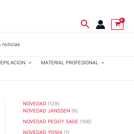
Buscar
 noticias
EPILACION
MATERIAL PROFESIONAL
1
NOVEDAD
129
2
6
NOVEDAD JANSSEN
6
9
p
1
NOVEDAD PEGGY SAGE
106
p
r
0
r
1
o
NOVEDAD YOSHI
1