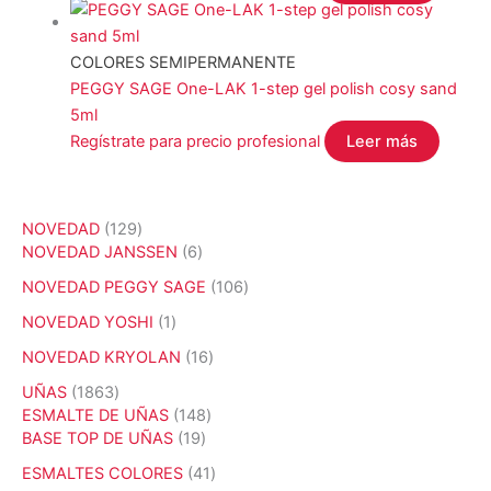
COLORES SEMIPERMANENTE
PEGGY SAGE One-LAK 1-step gel polish cosy sand
5ml
Regístrate para precio profesional
Leer más
1
NOVEDAD
129
2
6
NOVEDAD JANSSEN
6
9
p
1
NOVEDAD PEGGY SAGE
106
p
r
0
r
o
1
NOVEDAD YOSHI
1
6
o
d
p
p
1
NOVEDAD KRYOLAN
16
d
u
r
r
6
u
c
o
1
UÑAS
1863
o
p
c
t
d
8
1
ESMALTE DE UÑAS
148
d
r
t
o
u
6
1
4
BASE TOP DE UÑAS
19
u
o
o
s
c
3
9
8
c
d
4
ESMALTES COLORES
41
s
t
p
p
p