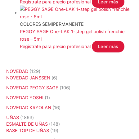
Regístrate para precio profesional
Leer más
COLORES SEMIPERMANENTE
PEGGY SAGE One-LAK 1-step gel polish frenchie
rose – 5ml
Regístrate para precio profesional
Leer más
1
NOVEDAD
129
2
6
NOVEDAD JANSSEN
6
9
p
1
NOVEDAD PEGGY SAGE
106
p
r
0
r
o
1
NOVEDAD YOSHI
1
6
o
d
p
p
1
NOVEDAD KRYOLAN
16
d
u
r
r
6
u
c
o
1
UÑAS
1863
o
p
c
t
d
8
1
ESMALTE DE UÑAS
148
d
r
t
o
u
6
1
4
BASE TOP DE UÑAS
19
u
o
o
s
c
3
9
8