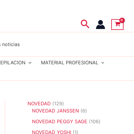
Buscar
 noticias
EPILACION
MATERIAL PROFESIONAL
1
NOVEDAD
129
2
6
NOVEDAD JANSSEN
6
9
p
1
NOVEDAD PEGGY SAGE
106
p
r
0
r
1
o
NOVEDAD YOSHI
1