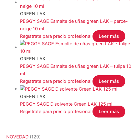
GREEN LAK
PEGGY SAGE Esmalte de uñas green LAK – perce-
neige 10 ml
Regístrate para precio profesional
Leer más
GREEN LAK
PEGGY SAGE Esmalte de uñas green LAK – tulipe 10
ml
Regístrate para precio profesional
Leer más
GREEN LAK
PEGGY SAGE Disolvente Green LAK 125 ml
Regístrate para precio profesional
Leer más
1
NOVEDAD
129