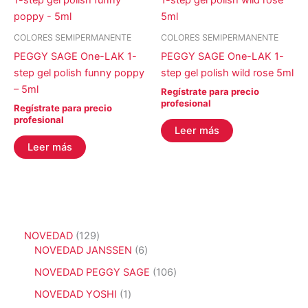
COLORES SEMIPERMANENTE
COLORES SEMIPERMANENTE
PEGGY SAGE One-LAK 1-
PEGGY SAGE One-LAK 1-
step gel polish funny poppy
step gel polish wild rose 5ml
– 5ml
Regístrate para precio
profesional
Regístrate para precio
profesional
Leer más
Leer más
1
NOVEDAD
129
2
6
NOVEDAD JANSSEN
6
9
p
1
NOVEDAD PEGGY SAGE
106
p
r
0
r
o
1
NOVEDAD YOSHI
1
6
o
d
p