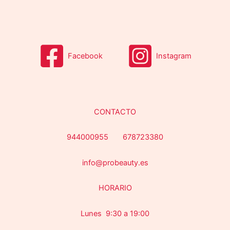
s
Facebook
Instagram
CONTACTO
944000955 678723380
info@probeauty.es
HORARIO
Lunes 9:30 a 19:00