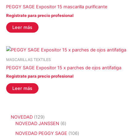
PEGGY SAGE Expositor 15 mascarilla purificante
Regístrate para precio profesional
Leer más
MASCARILLAS TEXTILES
PEGGY SAGE Expositor 15 x parches de ojos antifatiga
Regístrate para precio profesional
Leer más
1
NOVEDAD
129
2
6
NOVEDAD JANSSEN
6
9
p
1
NOVEDAD PEGGY SAGE
106
p
r