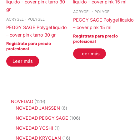
ACRYGEL - POLYGEL
ACRYGEL - POLYGEL
PEGGY SAGE Polygel líquido
PEGGY SAGE Polygel líquido
– cover pink 15 ml
– cover pink tarro 30 gr
Regístrate para precio
profesional
Regístrate para precio
profesional
Leer más
Leer más
1
NOVEDAD
129
2
6
NOVEDAD JANSSEN
6
9
p
1
NOVEDAD PEGGY SAGE
106
p
r
0
r
o
1
NOVEDAD YOSHI
1
6
o
d
p
p
1
NOVEDAD KRYOLAN
16