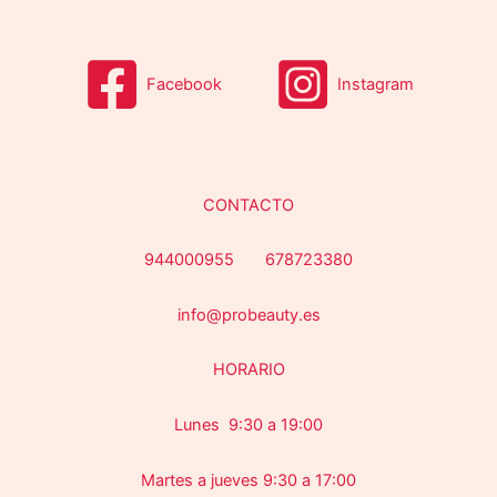
o
s
s
Facebook
Instagram
CONTACTO
944000955 678723380
info@probeauty.es
HORARIO
Lunes 9:30 a 19:00
Martes a jueves 9:30 a 17:00