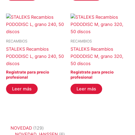
RECAMBIOS
RECAMBIOS
STALEKS Recambios
STALEKS Recambios
PODODISC L, grano 240, 50
PODODISC M, grano 320,
discos
50 discos
Regístrate para precio
Regístrate para precio
profesional
profesional
Leer más
Leer más
1
NOVEDAD
129
2
6
NOVEDAD JANSSEN
6