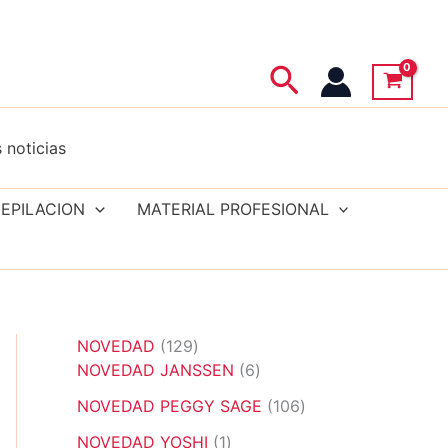
Buscar
 noticias
EPILACION
MATERIAL PROFESIONAL
1
NOVEDAD
129
2
6
NOVEDAD JANSSEN
6
9
p
1
NOVEDAD PEGGY SAGE
106
p
r
0
r
1
o
NOVEDAD YOSHI
1