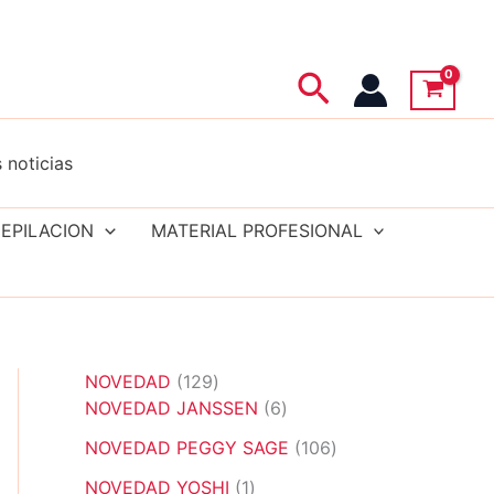
Buscar
 noticias
EPILACION
MATERIAL PROFESIONAL
1
NOVEDAD
129
2
6
NOVEDAD JANSSEN
6
9
p
1
NOVEDAD PEGGY SAGE
106
p
r
0
r
1
o
NOVEDAD YOSHI
1