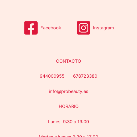
o
o
s
s
Facebook
Instagram
CONTACTO
944000955 678723380
info@probeauty.es
HORARIO
Lunes 9:30 a 19:00
Martes a jueves 9:30 a 17:00