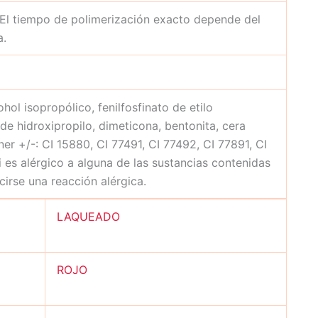
 El tiempo de polimerización exacto depende del
a.
hol isopropólico, fenilfosfinato de etilo
 de hidroxipropilo, dimeticona, bentonita, cera
er +/-: CI 15880, CI 77491, CI 77492, CI 77891, CI
i es alérgico a alguna de las sustancias contenidas
irse una reacción alérgica.
LAQUEADO
ROJO