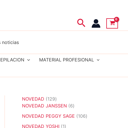
Buscar
 noticias
EPILACION
MATERIAL PROFESIONAL
1
NOVEDAD
129
2
6
NOVEDAD JANSSEN
6
9
p
1
NOVEDAD PEGGY SAGE
106
p
r
0
r
1
o
NOVEDAD YOSHI
1