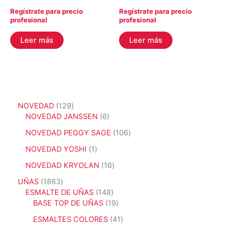
Regístrate para precio
Regístrate para precio
profesional
profesional
Leer más
Leer más
1
NOVEDAD
129
2
6
NOVEDAD JANSSEN
6
9
p
1
NOVEDAD PEGGY SAGE
106
p
r
0
r
o
1
NOVEDAD YOSHI
1
6
o
d
p
p
1
NOVEDAD KRYOLAN
16
d
u
r
r
6
u
c
o
1
UÑAS
1863
o
p
c
t
d
8
1
ESMALTE DE UÑAS
148
d
r
t
o
u
6
4
1
BASE TOP DE UÑAS
19
u
o
o
s
c
3
8
9
c
d
4
ESMALTES COLORES
41
s
t
p
p
p