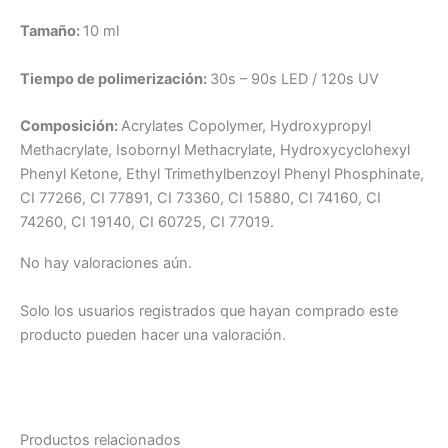
Tamaño:
10 ml
Tiempo de polimerización:
30s – 90s LED / 120s UV
Composición:
Acrylates Copolymer, Hydroxypropyl
Methacrylate, Isobornyl Methacrylate, Hydroxycyclohexyl
Phenyl Ketone, Ethyl Trimethylbenzoyl Phenyl Phosphinate,
CI 77266, CI 77891, CI 73360, CI 15880, CI 74160, CI
74260, CI 19140, CI 60725, CI 77019.
No hay valoraciones aún.
Solo los usuarios registrados que hayan comprado este
producto pueden hacer una valoración.
Productos relacionados