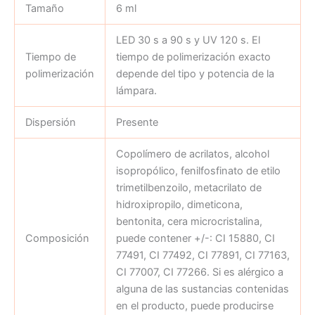
Tamaño
6 ml
LED 30 s a 90 s y UV 120 s. El
Tiempo de
tiempo de polimerización exacto
polimerización
depende del tipo y potencia de la
lámpara.
Dispersión
Presente
Copolímero de acrilatos, alcohol
isopropólico, fenilfosfinato de etilo
trimetilbenzoilo, metacrilato de
hidroxipropilo, dimeticona,
bentonita, cera microcristalina,
Composición
puede contener +/-: CI 15880, CI
77491, CI 77492, CI 77891, CI 77163,
CI 77007, CI 77266. Si es alérgico a
alguna de las sustancias contenidas
en el producto, puede producirse