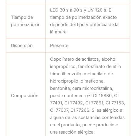
LED 30 s a 90 s y UV 120 s. El
Tiempo de
tiempo de polimerización exacto
polimerización
depende del tipo y potencia de la
lámpara.
Dispersión
Presente
Copolímero de acrilatos, alcohol
isopropólico, fenilfosfinato de etilo
trimetilbenzoilo, metacrilato de
hidroxipropilo, dimeticona,
bentonita, cera microcristalina,
Composición
puede contener +/-: CI 15880, CI
77491, CI 77492, CI 77891, CI 77163,
CI 77007, CI 77266. Si es alérgico a
alguna de las sustancias contenidas
en el producto, puede producirse
una reacción alérgica.