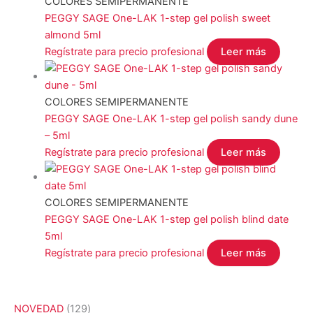
COLORES SEMIPERMANENTE
PEGGY SAGE One-LAK 1-step gel polish sweet
almond 5ml
Regístrate para precio profesional
Leer más
COLORES SEMIPERMANENTE
PEGGY SAGE One-LAK 1-step gel polish sandy dune
– 5ml
Regístrate para precio profesional
Leer más
COLORES SEMIPERMANENTE
PEGGY SAGE One-LAK 1-step gel polish blind date
5ml
Regístrate para precio profesional
Leer más
1
NOVEDAD
129