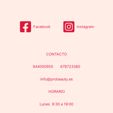
s
Facebook
Instagram
CONTACTO
944000955 678723380
info@probeauty.es
HORARIO
Lunes 9:30 a 19:00