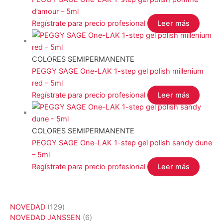
d’amour – 5ml
Regístrate para precio profesional
Leer más
COLORES SEMIPERMANENTE
PEGGY SAGE One-LAK 1-step gel polish millenium
red – 5ml
Regístrate para precio profesional
Leer más
COLORES SEMIPERMANENTE
PEGGY SAGE One-LAK 1-step gel polish sandy dune
– 5ml
Regístrate para precio profesional
Leer más
1
NOVEDAD
129
2
6
NOVEDAD JANSSEN
6