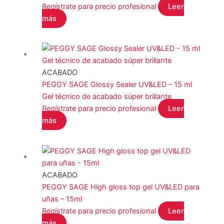
STALEKS
(0)
Regístrate para precio profesional
Leer
más
YOSHI
(0)
COLOR del producto
ACABADO
PEGGY SAGE Glossy Sealer UV&LED – 15 ml
EFECTO del producto
Gel técnico de acabado súper brillante
Regístrate para precio profesional
Leer
más
Filtro
ACABADO
PEGGY SAGE High gloss top gel UV&LED para
uñas – 15ml
Regístrate para precio profesional
Leer
más