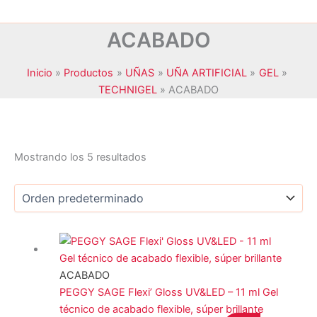
ACABADO
Inicio
Productos
UÑAS
UÑA ARTIFICIAL
GEL
TECHNIGEL
ACABADO
Mostrando los 5 resultados
JANSSEN COSMETICS
(0)
KRYOLAN
(0)
MAXYMOVA
(0)
ACABADO
NOYLES
(0)
PEGGY SAGE Flexi’ Gloss UV&LED – 11 ml Gel
PEGGY SAGE
(5)
técnico de acabado flexible, súper brillante