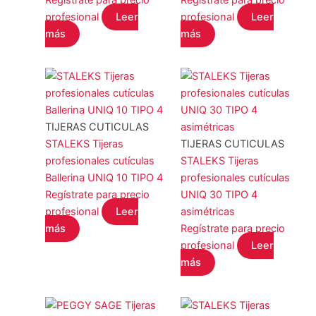
profesional
Leer
profesional
Leer
más
más
TIJERAS CUTICULAS
STALEKS Tijeras
TIJERAS CUTICULAS
profesionales cutículas
STALEKS Tijeras
Ballerina UNIQ 10 TIPO 4
profesionales cutículas
Regístrate para precio
UNIQ 30 TIPO 4
profesional
Leer
asimétricas
más
Regístrate para precio
profesional
Leer
más