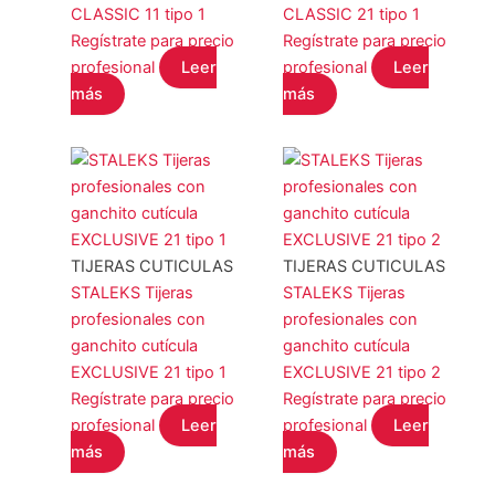
STALEKS
(18)
CLASSIC 11 tipo 1
CLASSIC 21 tipo 1
Regístrate para precio
Regístrate para precio
YOSHI
(0)
profesional
Leer
profesional
Leer
COLOR del producto
más
más
EFECTO del producto
TIJERAS CUTICULAS
TIJERAS CUTICULAS
STALEKS Tijeras
STALEKS Tijeras
profesionales con
profesionales con
ganchito cutícula
ganchito cutícula
Filtro
EXCLUSIVE 21 tipo 1
EXCLUSIVE 21 tipo 2
Regístrate para precio
Regístrate para precio
profesional
Leer
profesional
Leer
más
más