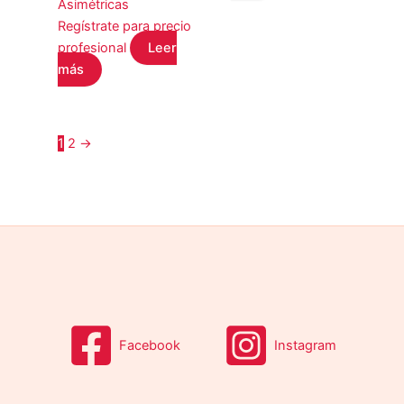
Asimétricas
Regístrate para precio
profesional
Leer
más
1
2
→
Facebook
Instagram