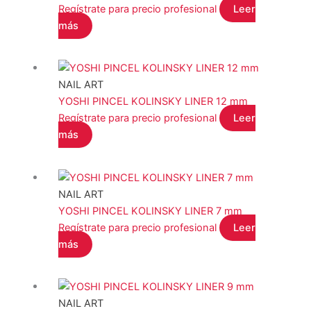
STALEKS
(1)
Regístrate para precio profesional
Leer
más
YOSHI
(3)
COLOR del producto
NAIL ART
YOSHI PINCEL KOLINSKY LINER 12 mm
EFECTO del producto
Regístrate para precio profesional
Leer
más
NAIL ART
YOSHI PINCEL KOLINSKY LINER 7 mm
Filtro
Regístrate para precio profesional
Leer
más
NAIL ART