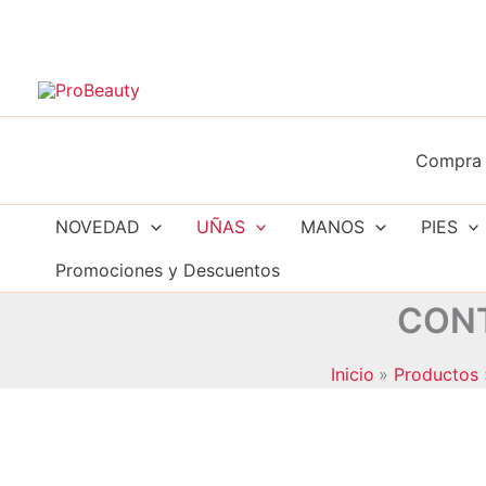
Ir
al
contenido
Compra 
NOVEDAD
UÑAS
MANOS
PIES
Promociones y Descuentos
CONT
Inicio
Productos