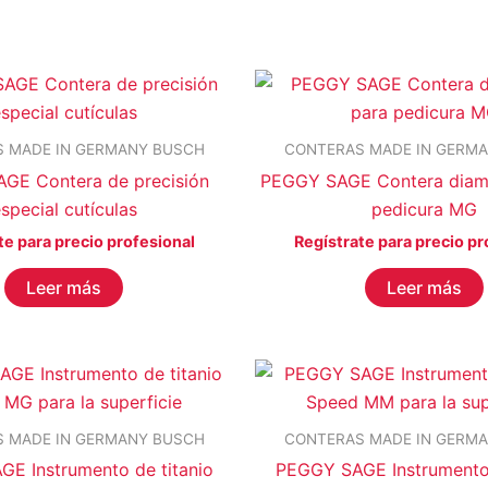
C
JANSSEN COSMETICS
(0)
KRYOLAN
(0)
MAXYMOVA
(0)
NOYLES
(0)
 MADE IN GERMANY BUSCH
CONTERAS MADE IN GERM
PEGGY SAGE
(7)
GE Contera de precisión
PEGGY SAGE Contera diam
STALEKS
(0)
special cutículas
pedicura MG
YOSHI
(0)
te para precio profesional
Regístrate para precio pr
Leer más
Leer más
 MADE IN GERMANY BUSCH
CONTERAS MADE IN GERM
E Instrumento de titanio
PEGGY SAGE Instrumento 