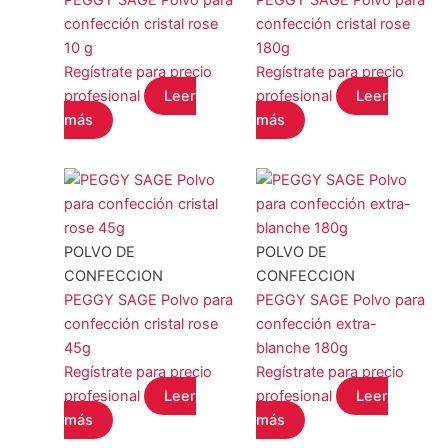
confección cristal rose
confección cristal rose
10 g
180g
Regístrate para precio
Regístrate para precio
profesional
Leer
profesional
Leer
más
más
POLVO DE
POLVO DE
CONFECCION
CONFECCION
PEGGY SAGE Polvo para
PEGGY SAGE Polvo para
confección cristal rose
confección extra-
45g
blanche 180g
Regístrate para precio
Regístrate para precio
profesional
Leer
profesional
Leer
más
más