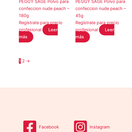
PEGGY SAGE Polvo para
PEGGY SAGE Polvo para
confeccion nude peach –
confeccion nude peach –
180g
45g
Regístrate para precio
Regístrate para precio
profesional
Leer
profesional
Leer
más
más
1
2
→
Facebook
Instagram