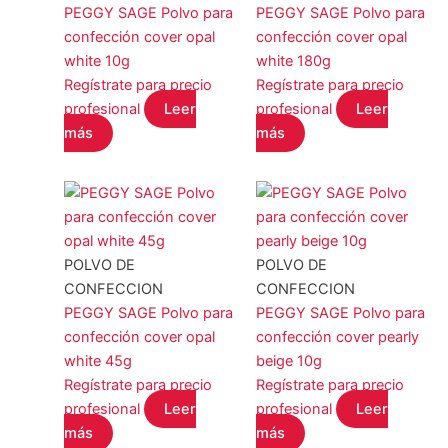
STALEKS
(0)
PEGGY SAGE Polvo para
PEGGY SAGE Polvo para
confección cover opal
confección cover opal
YOSHI
(0)
white 10g
white 180g
COLOR del producto
Regístrate para precio
Regístrate para precio
profesional
Leer
profesional
Leer
más
más
EFECTO del producto
POLVO DE
POLVO DE
CONFECCION
CONFECCION
PEGGY SAGE Polvo para
PEGGY SAGE Polvo para
Filtro
confección cover opal
confección cover pearly
white 45g
beige 10g
Regístrate para precio
Regístrate para precio
profesional
Leer
profesional
Leer
más
más