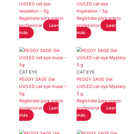
STALEKS
(0)
UV/LED cat eye
UV/LED cat eye
revelation – 5g
inspiration – 5g
YOSHI
(0)
Regístrate para precio
Regístrate para precio
COLOR del producto
profesional
Leer
profesional
Leer
más
más
EFECTO del producto
CAT EYE
CAT EYE
PEGGY SAGE Gel
PEGGY SAGE Gel
UV/LED cat eye muse –
UV/LED cat eye Mystery
5g
5 g
Filtro
Regístrate para precio
Regístrate para precio
profesional
Leer
profesional
Leer
más
más