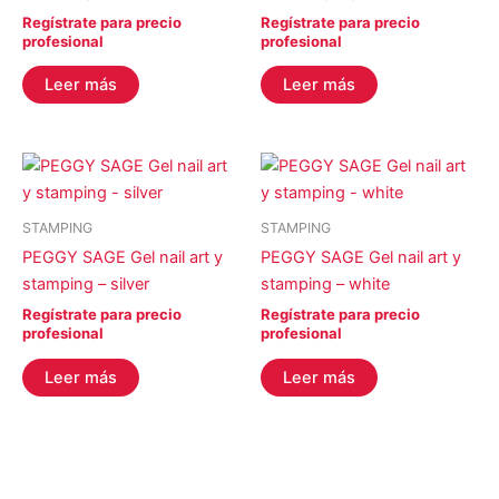
STALEKS
(0)
Regístrate para precio
Regístrate para precio
profesional
profesional
YOSHI
(0)
Leer más
Leer más
COLOR del producto
EFECTO del producto
STAMPING
STAMPING
PEGGY SAGE Gel nail art y
PEGGY SAGE Gel nail art y
stamping – silver
stamping – white
Filtro
Regístrate para precio
Regístrate para precio
profesional
profesional
Leer más
Leer más