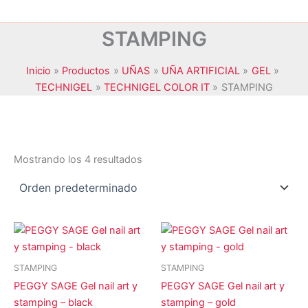
STAMPING
Inicio
Productos
UÑAS
UÑA ARTIFICIAL
GEL
TECHNIGEL
TECHNIGEL COLOR IT
STAMPING
Mostrando los 4 resultados
JANSSEN COSMETICS
(0)
KRYOLAN
(0)
MAXYMOVA
(0)
STAMPING
NOYLES
(0)
STAMPING
PEGGY SAGE Gel nail art y
PEGGY SAGE Gel nail art y
PEGGY SAGE
(4)
stamping – black
stamping – gold