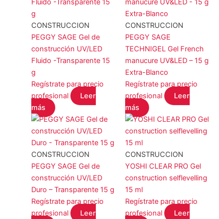
CONSTRUCCION
CONSTRUCCION
PEGGY SAGE Gel de
PEGGY SAGE
construcción UV/LED
TECHNIGEL Gel French
Fluido -Transparente 15
manucure UV&LED – 15 g
g
Extra-Blanco
Regístrate para precio
Regístrate para precio
profesional
Leer
profesional
Leer
más
más
CONSTRUCCION
CONSTRUCCION
PEGGY SAGE Gel de
YOSHI CLEAR PRO Gel
construcción UV/LED
construction selflevelling
Duro – Transparente 15 g
15 ml
Regístrate para precio
Regístrate para precio
profesional
Leer
profesional
Leer