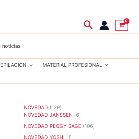
Buscar
 noticias
EPILACION
MATERIAL PROFESIONAL
1
NOVEDAD
129
2
6
NOVEDAD JANSSEN
6
9
p
1
NOVEDAD PEGGY SAGE
106
p
r
0
r
1
o
NOVEDAD YOSHI
1