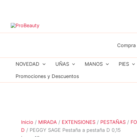
Ir
al
contenido
Compra 
NOVEDAD
UÑAS
MANOS
PIES
Promociones y Descuentos
Inicio
/
MIRADA
/
EXTENSIONES
/
PESTAÑAS
/
F
D
/ PEGGY SAGE Pestaña a pestaña D 0,15