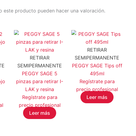
o este producto pueden hacer una valoración.
RETIRAR
RETIRAR
SEMIPERMANENTE
TE
SEMIPERMANENTE
PEGGY SAGE Tips off
2
PEGGY SAGE 5
495ml
ojo
pinzas para retirar I-
Regístrate para
LAK y resina
precio profesional
Regístrate para
Leer más
al
precio profesional
Leer más