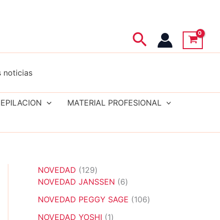
Buscar
 noticias
EPILACION
MATERIAL PROFESIONAL
1
NOVEDAD
129
2
6
NOVEDAD JANSSEN
6
9
p
1
NOVEDAD PEGGY SAGE
106
p
r
0
r
1
o
NOVEDAD YOSHI
1